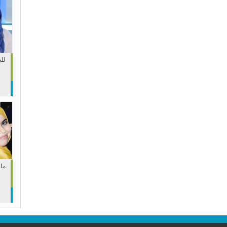
لل
مار