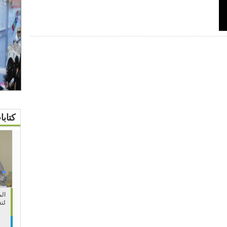
كتاب
الم
لتغ