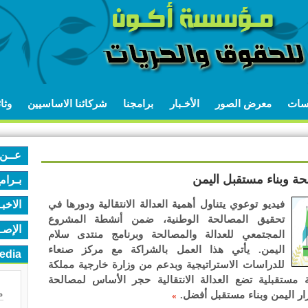
اسات
معرض الصور
الأخـبار
برامجنا
شركائنا الاساسيين
وثا
عــن 
الحة وبناء مستقبل اليمن
بـرام
فيديو توعوي يتناول أهمية العدالة الانتقالية ودورها في
الاخب
تحقيق المصالحة الوطنية، ضمن أنشطة المشروع
الإصـ
المجتمعي للعدالة والمصالحة وبرنامج منتدى سلام
اليمن. يأتي هذا العمل بالشراكة مع مركز صنعاء
edia
للدراسات الاستراتيجية وبدعم من وزارة خارجية مملكة
ة مستقبلية تضع العدالة الانتقالية حجر الأساس لمصالحة
م
ر اليمن وبناء مستقبل أفضل.
»