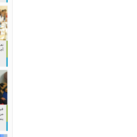
تعز
أج
في 
من
يت