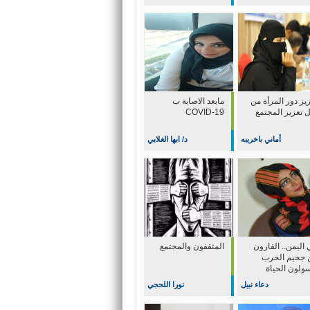
يز دور المرأة من
مابعد الاصابة ب
ل تعزيز المجتمع
COVID-19
أماني باخريبه
د/ ابها الغلابي
اليمن.. الفارون
المثقفون والمجتمع
 جحيم الحرب
سولون الحياة
دعاء نبيل
نورا اللحجي