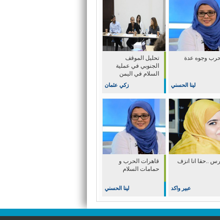
حرب وجوه عدة
تحليل الموقف
الجنوبي في عملية
السلام في اليمن
لينا الحسني
زكي عثمان
س ..حقا انا انزف
قاهرات الحرب و
حمامات السلام
عبير واكد
لينا الحسني