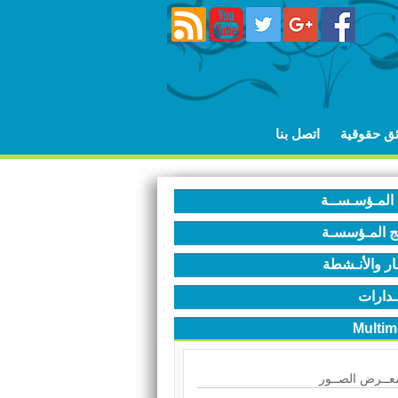
ئق حقوقية
اتصل بنا
المـؤسـســة
ج المـؤسسـة
ـار والأنـشطة
ـدارات
Multim
عــرض الصــور