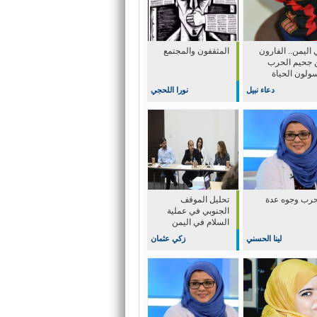
اليمن.. الفارون
المثقفون والمجتمع
 جحيم الحرب
سولون الحياة
دعاء نبيل
نورا اللحجي
حرب وجوه عدة
تحليل الموقف
الجنوبي في عملية
السلام في اليمن
لينا الحسني
زكي عثمان