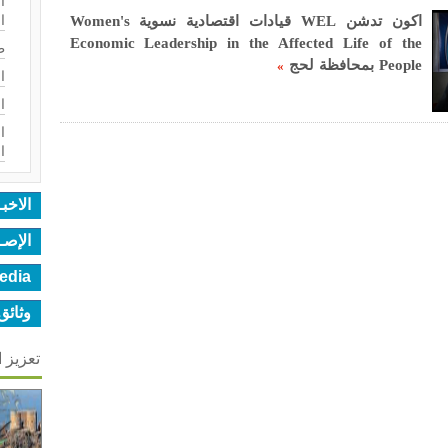
ا
ا
اكون تدشن WEL قيادات اقتصادية نسوية Women's
Economic Leadership in the Affected Life of the
ط
People بمحافظة لحج
»
ا
ا
ا
ا
الاخب
الإصـ
edia
وثائق
تعزيز 