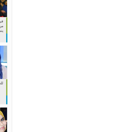
في 
من
يت
لل