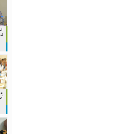
الم
لتغ
تعز
أج