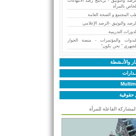
لرصد والتوثيق - برنامج رصد الانتهاكات
لخاص بالمرأة
ب المجتمع و الصحة العامة
لرصد والتوثيق -الرصد الإعلامي
لدورات التدريبية
لندوات والمؤتمرات - منصة الحوار
لشهري " نحن نكون"
ـار والأنـشطة
ـدارات
Multim
 حقوقية
المشاركة الفاعلة للمرأة