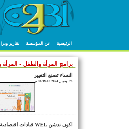
الرئيسية
عن المؤسسة
تقارير ودر
برامج المرأة والطفل - المرأة و
النساء تصنع التغيير
26 نوفمبر, 2024 08:39:00 م
اكون تدشن WEL قيادات اقتصادية نسوية بمحافظة لحج