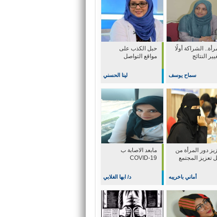
رأة.. الشراكة أولًا
حبل الكذب على
يير النتائج
مواقع التواصل
سماح يوسف
لينا الحسني
يز دور المرأة من
مابعد الاصابة ب
ل تعزيز المجتمع
COVID-19
أماني باخريبه
د/ ابها الغلابي