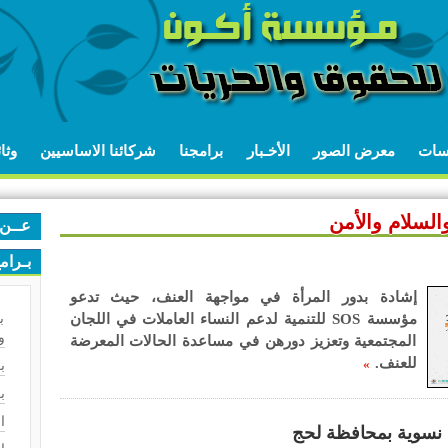
اسات
معرض الصور
الأخـبار
برامجنا
شركائنا الاساسيين
وثا
السلام والأمن
عــن 
بـرام
إشادة بدور المرأة في مواجهة العنف، حيث تدعو
ب
مؤسسة SOS للتنمية لدعم النساء العاملات في اللجان
و
المجتمعية وتعزيز دورهن في مساعدة الحالات المعرضة
للعنف.
»
ب
ب
ا