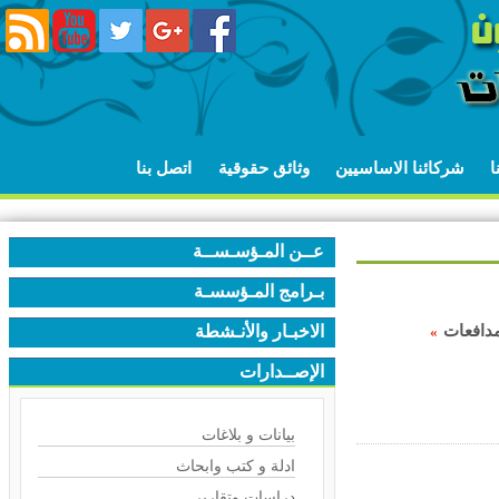
شركائنا الاساسيين
وثائق حقوقية
اتصل بنا
عــن المـؤسـســة
بـرامج المـؤسسـة
دافعات
الاخبـار والأنـشطة
»
الإصــدارات
بيانات و بلاغات
ادلة و كتب وابحاث
دراسات وتقارير