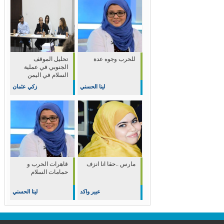
للحرب وجوه عدة
تحليل الموقف
الجنوبي في عملية
السلام في اليمن
لينا الحسني
زكي عثمان
مارس ..حقا انا انزف
قاهرات الحرب و
حمامات السلام
عبير واكد
لينا الحسني