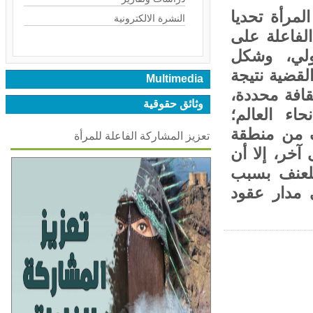
رأة تحديا
النشرة الالكترونية
لفاعلة على
لي، وشكل
قضية نتيجة
Multimedia
افة محددة،
وثائق حقوقية
 العالم؛
 من منطقة
تعزيز المشاركة الفاعلة للمرأة
خر، إلا أن
لعنف بسبب
 مدار عقود