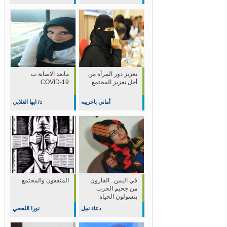
تعزيز دور المرأة من
مابعد الاصابة ب
أجل تعزيز المجتمع
COVID-19
أماني باخريبه
د/ ابها الغلابي
في اليمن.. الفارون
المثقفون والمجتمع
من جحيم الحرب
يتسولون الحياة
دعاء نبيل
نورا اللحجي