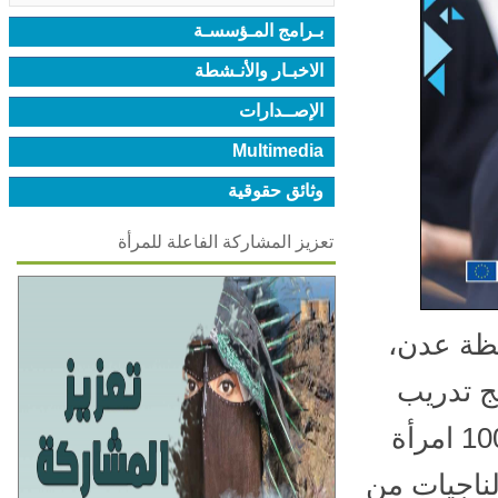
بـرامج المـؤسسـة
الاخبـار والأنـشطة
الإصــدارات
Multimedia
وثائق حقوقية
تعزيز المشاركة الفاعلة للمرأة
ة عدن،
ج تدريب
تمكين النساء، والذي استهدف 25 امرأة من أصل 100 امرأة
ناجيات من