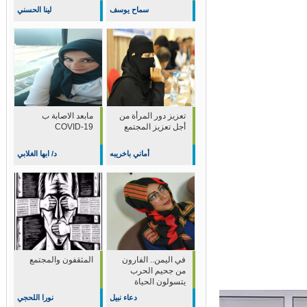
سماح يوسف
لينا الحسني
تعزيز دور المرأة من
مابعد الاصابة ب
أجل تعزيز المجتمع
COVID-19
أماني باخريبه
د/ ابها الغلابي
في اليمن.. الفارون
المثقفون والمجتمع
من جحيم الحرب
يتسولون الحياة
دعاء نبيل
نورا اللحجي