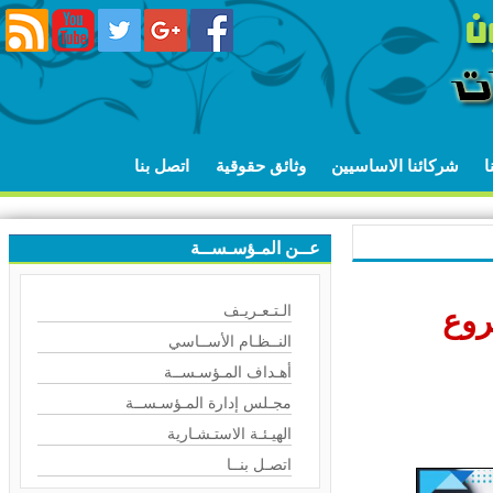
شركائنا الاساسيين
وثائق حقوقية
اتصل بنا
عــن المـؤسـســة
الـتـعـريـف
وع
النــظـام الأســاسي
أهـداف المـؤسـســة
مجـلس إدارة المـؤسـســة
الهيـئـة الاستـشـارية
اتصـل بنــا