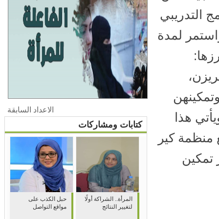
ج التدريبي
 2 نوفمبر وحتى 4 ديسمبر 2025، واستمر لمدة
ها:
يزن،
مكينهن
الاعداد السابقة
تي هذا
كتابات ومشاركات
 منظمة كير
تمكين
المرأة.. الشراكة أولًا
حبل الكذب على
لتغيير النتائج
مواقع التواصل