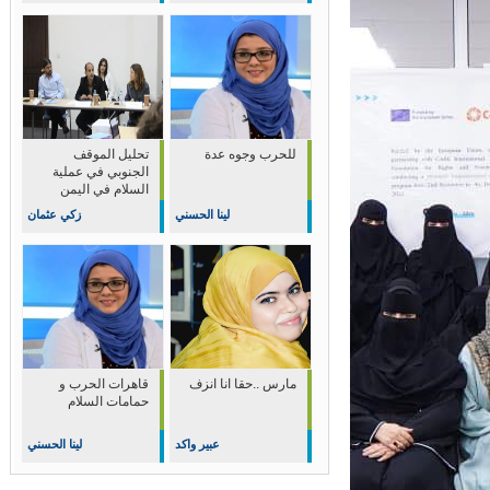
للحرب وجوه عدة
تحليل الموقف
الجنوبي في عملية
السلام في اليمن
لينا الحسني
زكي عثمان
مارس ..حقا انا انزف
قاهرات الحرب و
حمامات السلام
عبير واكد
لينا الحسني