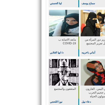
سماح يوسف
لينا الحسني
يز دور المرأة من
مابعد الاصابة ب
ل تعزيز المجتمع
COVID-19
أماني باخريبه
د/ ابها الغلابي
اليمن.. الفارون
المثقفون والمجتمع
 جحيم الحرب
سولون الحياة
دعاء نبيل
نورا اللحجي