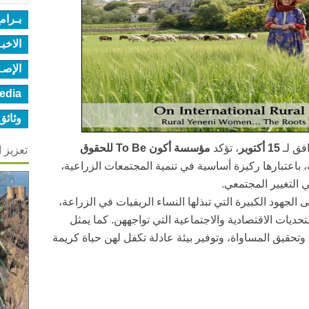
بـرام
الاخب
الإصـ
edia
وثائق
فق لـ
15 أكتوبر
، تؤكد
مؤسسة أكون To Be للحقوق
تعزيز 
، باعتبارها ركيزة أساسية في تنمية المجتمعات الزراعية،
ي التغيير المجتمعي.
 الجهود الكبيرة التي تبذلها النساء الريفيات في الزراعة،
التحديات الاقتصادية والاجتماعية التي تواجههن. كما يمثل
وتحقيق المساواة، وتوفير بيئة عادلة تكفل لهن حياة كريمة