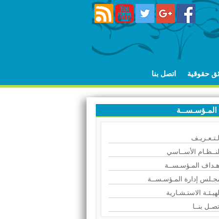
ئق حقوقية
اتصل بنا
المـؤسـســة
لـتـعـريـف
لنــظـام الأســاسي
هـداف المـؤسـســة
جـلس إدارة المـؤسـســة
لهيـئـة الاستـشـارية
تصـل بنــا