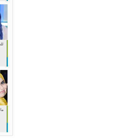
لل
مار