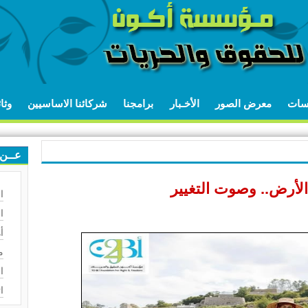
اسات
معرض الصور
الأخـبار
برامجنا
شركائنا الاساسيين
وثا
عــن 
الأرض.. وصوت التغيير
ا
ا
أ
م
ا
ا