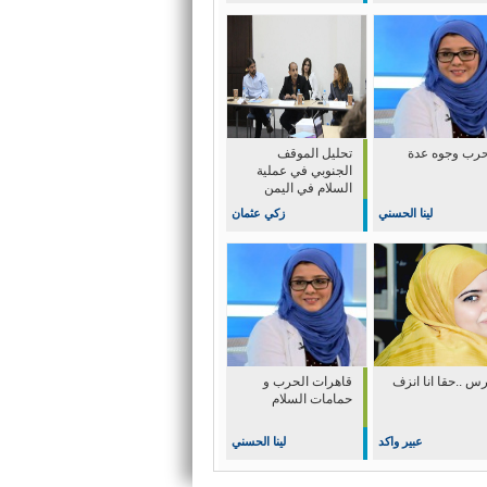
حرب وجوه عدة
تحليل الموقف
الجنوبي في عملية
السلام في اليمن
لينا الحسني
زكي عثمان
س ..حقا انا انزف
قاهرات الحرب و
حمامات السلام
عبير واكد
لينا الحسني