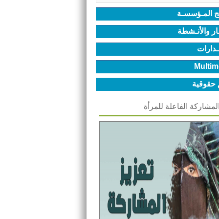
ج المـؤسسـة
ـار والأنـشطة
ـدارات
Multim
 حقوقية
المشاركة الفاعلة للمرأة