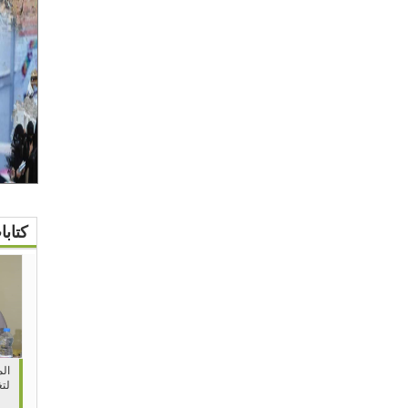
كتاب
الم
لتغ