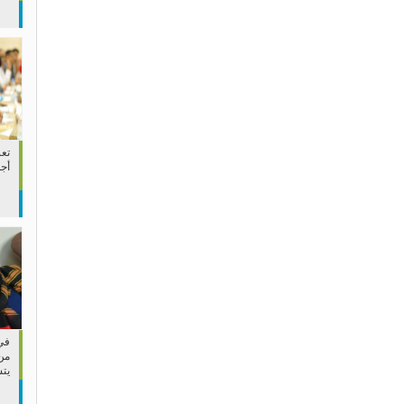
تعز
أج
في 
من
يت