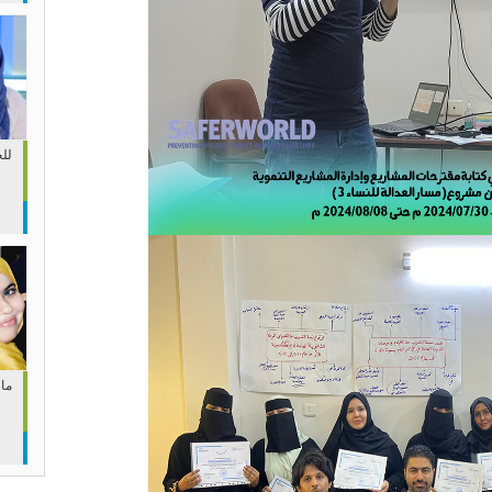
لل
مار