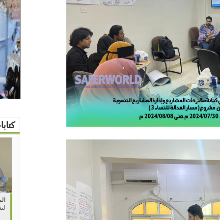
كتاب
الم
لتغ