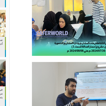
تعز
أج
في 
من
يت