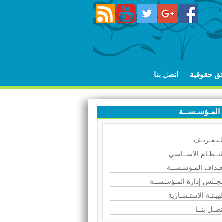
ئق حقوقية
اتصل بنا
المـؤسـســة
لـتـعـريـف
لنــظـام الأســاسي
هـداف المـؤسـســة
جـلس إدارة المـؤسـســة
لهيـئـة الاستـشـارية
تصـل بنــا