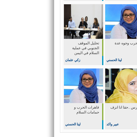
حرب وجوه عدة
تحليل الموقف
الجنوبي في عملية
السلام في اليمن
لينا الحسني
زكي عثمان
س ..حقا انا انزف
قاهرات الحرب و
حمامات السلام
عبير واكد
لينا الحسني