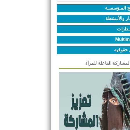
ج المـؤسسـة
ـار والأنـشطة
ـدارات
Multim
 حقوقية
المشاركة الفاعلة للمرأة