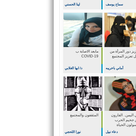
سماح يوسف
لينا الحسني
يز دور المرأة من
مابعد الاصابة ب
ل تعزيز المجتمع
COVID-19
أماني باخريبه
د/ ابها الغلابي
اليمن.. الفارون
المثقفون والمجتمع
 جحيم الحرب
سولون الحياة
دعاء نبيل
نورا اللحجي