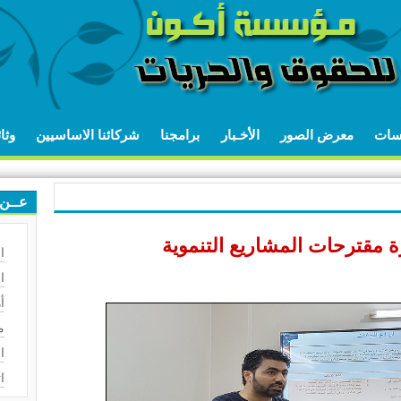
اسات
معرض الصور
الأخـبار
برامجنا
شركائنا الاساسيين
وثا
عــن 
ة مقترحات المشاريع التنموية
ا
ا
أ
م
ا
ا