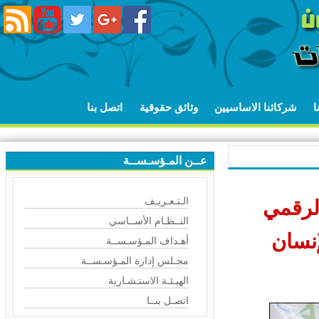
شركائنا الاساسيين
وثائق حقوقية
اتصل بنا
عــن المـؤسـســة
الـتـعـريـف
رقمي
النــظـام الأســاسي
نسان
أهـداف المـؤسـســة
مجـلس إدارة المـؤسـســة
الهيـئـة الاستـشـارية
اتصـل بنــا