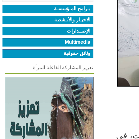
بـرامج المـؤسسـة
الاخبـار والأنـشطة
الإصــدارات
Multimedia
وثائق حقوقية
تعزيز المشاركة الفاعلة للمرأة
الحريات، في