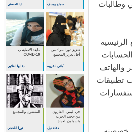
وطالبات
سماح يوسف
لينا الحسني
لرئيسية
تعزيز دور المرأة من
مابعد الاصابة ب
لحسابات
أجل تعزيز المجتمع
COVID-19
 والهاتف
أماني باخريبه
د/ ابها الغلابي
 تطبيقات
تفسارات
في اليمن.. الفارون
المثقفون والمجتمع
من جحيم الحرب
يتسولون الحياة
دعاء نبيل
نورا اللحجي
ي خصصته