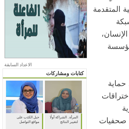
ة المتقدمة
كة
لإنسان،
ؤسسة
الاعداد السابقة
كتابات ومشاركات
حماية
تراقات
ة
المرأة.. الشراكة أولًا
حبل الكذب على
، بحضور ومشاركة 15 من صحفيات
لتغيير النتائج
مواقع التواصل