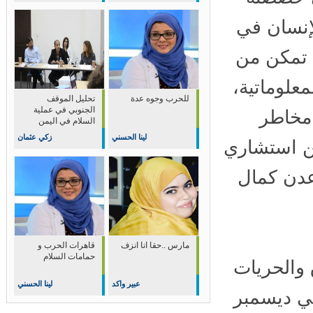
 الإنسان في
تمكن من
علوماتية،
للحرب وجوه عدة
تحليل الموقف
الجنوبي في عملية
مخاطر
السلام في اليمن
لينا الحسني
زكي عثمان
ن استشاري
عدن كمال
مارس ..حقا انا انزف
قاهرات الحرب و
حمامات السلام
ون" To Be للحقوق والحريات
عبير واكد
لينا الحسني
 ديسمبر